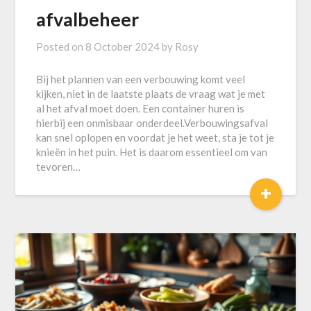
afvalbeheer
Posted on
8 October 2024
by
Rosy
Bij het plannen van een verbouwing komt veel
kijken, niet in de laatste plaats de vraag wat je met
al het afval moet doen. Een container huren is
hierbij een onmisbaar onderdeel.Verbouwingsafval
kan snel oplopen en voordat je het weet, sta je tot je
knieën in het puin. Het is daarom essentieel om van
tevoren…
+