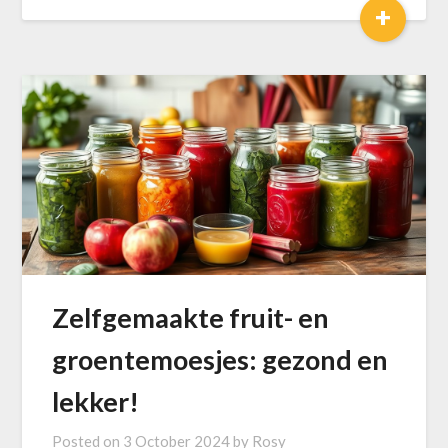
+
Zelfgemaakte fruit- en
groentemoesjes: gezond en
lekker!
Posted on
3 October 2024
by
Rosy