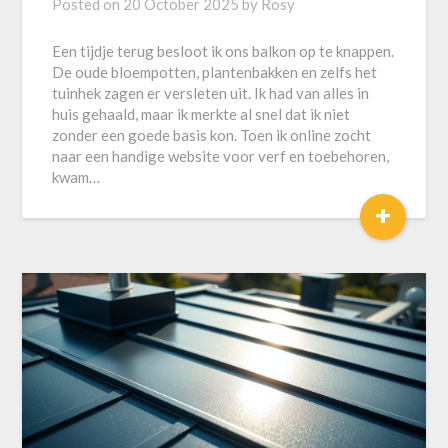
Posted on
20 October 2025
by
Rosy
Een tijdje terug besloot ik ons balkon op te knappen.
De oude bloempotten, plantenbakken en zelfs het
tuinhek zagen er versleten uit. Ik had van alles in
huis gehaald, maar ik merkte al snel dat ik niet
zonder een goede basis kon. Toen ik online zocht
naar een handige website voor verf en toebehoren,
kwam…
+