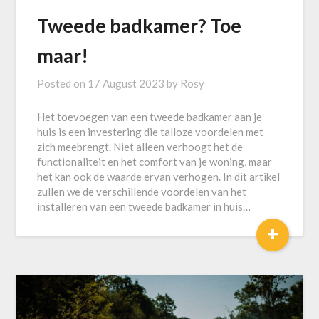
Tweede badkamer? Toe
maar!
Posted on
17 August 2023
by
Rosy
Het toevoegen van een tweede badkamer aan je
huis is een investering die talloze voordelen met
zich meebrengt. Niet alleen verhoogt het de
functionaliteit en het comfort van je woning, maar
het kan ook de waarde ervan verhogen. In dit artikel
zullen we de verschillende voordelen van het
installeren van een tweede badkamer in huis…
+