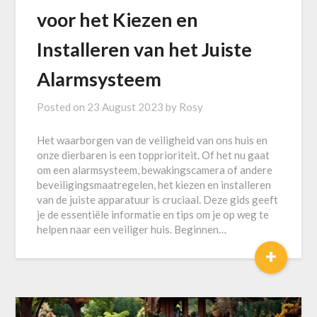
voor het Kiezen en
Installeren van het Juiste
Alarmsysteem
Posted on
23 August 2023
by
Rosy
Het waarborgen van de veiligheid van ons huis en
onze dierbaren is een topprioriteit. Of het nu gaat
om een alarmsysteem, bewakingscamera of andere
beveiligingsmaatregelen, het kiezen en installeren
van de juiste apparatuur is cruciaal. Deze gids geeft
je de essentiële informatie en tips om je op weg te
helpen naar een veiliger huis. Beginnen…
+