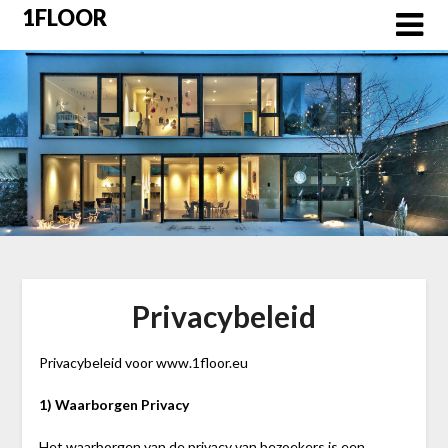
Skip
1FLOOR
to
content
Privacybeleid
Privacybeleid voor www.1floor.eu
1) Waarborgen Privacy
Het waarborgen van de privacy van bezoekers is een