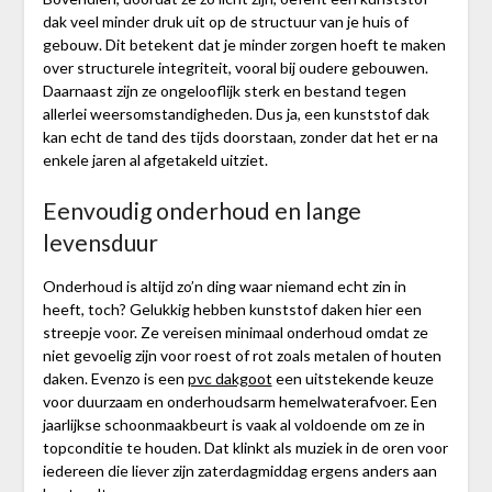
dak veel minder druk uit op de structuur van je huis of
gebouw. Dit betekent dat je minder zorgen hoeft te maken
over structurele integriteit, vooral bij oudere gebouwen.
Daarnaast zijn ze ongelooflijk sterk en bestand tegen
allerlei weersomstandigheden. Dus ja, een kunststof dak
kan echt de tand des tijds doorstaan, zonder dat het er na
enkele jaren al afgetakeld uitziet.
Eenvoudig onderhoud en lange
levensduur
Onderhoud is altijd zo’n ding waar niemand echt zin in
heeft, toch? Gelukkig hebben kunststof daken hier een
streepje voor. Ze vereisen minimaal onderhoud omdat ze
niet gevoelig zijn voor roest of rot zoals metalen of houten
daken. Evenzo is een
pvc dakgoot
een uitstekende keuze
voor duurzaam en onderhoudsarm hemelwaterafvoer. Een
jaarlijkse schoonmaakbeurt is vaak al voldoende om ze in
topconditie te houden. Dat klinkt als muziek in de oren voor
iedereen die liever zijn zaterdagmiddag ergens anders aan