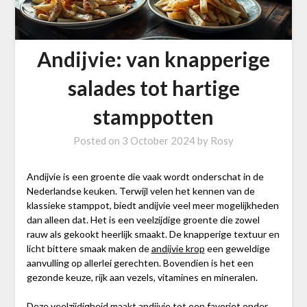
Andijvie: van knapperige
salades tot hartige
stamppotten
Posted on
3 October 2024
by
Rosy
Andijvie is een groente die vaak wordt onderschat in de
Nederlandse keuken. Terwijl velen het kennen van de
klassieke stamppot, biedt andijvie veel meer mogelijkheden
dan alleen dat. Het is een veelzijdige groente die zowel
rauw als gekookt heerlijk smaakt. De knapperige textuur en
licht bittere smaak maken de
andijvie krop
een geweldige
aanvulling op allerlei gerechten. Bovendien is het een
gezonde keuze, rijk aan vezels, vitamines en mineralen.
Deze veelzijdigheid maakt andijvie tot een favoriet onder