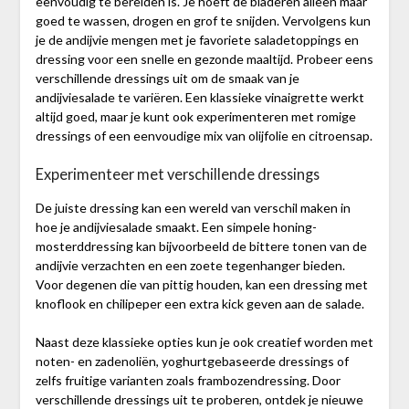
eenvoudig te bereiden is. Je hoeft de bladeren alleen maar
goed te wassen, drogen en grof te snijden. Vervolgens kun
je de andijvie mengen met je favoriete saladetoppings en
dressing voor een snelle en gezonde maaltijd. Probeer eens
verschillende dressings uit om de smaak van je
andijviesalade te variëren. Een klassieke vinaigrette werkt
altijd goed, maar je kunt ook experimenteren met romige
dressings of een eenvoudige mix van olijfolie en citroensap.
Experimenteer met verschillende dressings
De juiste dressing kan een wereld van verschil maken in
hoe je andijviesalade smaakt. Een simpele honing-
mosterddressing kan bijvoorbeeld de bittere tonen van de
andijvie verzachten en een zoete tegenhanger bieden.
Voor degenen die van pittig houden, kan een dressing met
knoflook en chilipeper een extra kick geven aan de salade.
Naast deze klassieke opties kun je ook creatief worden met
noten- en zadenoliën, yoghurtgebaseerde dressings of
zelfs fruitige varianten zoals frambozendressing. Door
verschillende dressings uit te proberen, ontdek je nieuwe