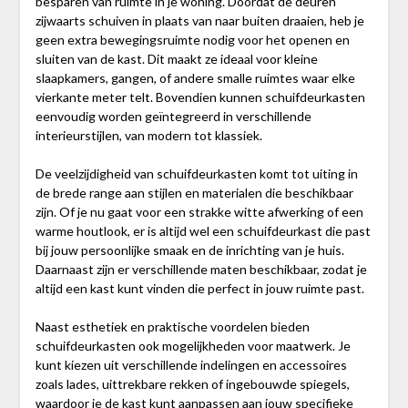
besparen van ruimte in je woning. Doordat de deuren
zijwaarts schuiven in plaats van naar buiten draaien, heb je
geen extra bewegingsruimte nodig voor het openen en
sluiten van de kast. Dit maakt ze ideaal voor kleine
slaapkamers, gangen, of andere smalle ruimtes waar elke
vierkante meter telt. Bovendien kunnen schuifdeurkasten
eenvoudig worden geïntegreerd in verschillende
interieurstijlen, van modern tot klassiek.
De veelzijdigheid van schuifdeurkasten komt tot uiting in
de brede range aan stijlen en materialen die beschikbaar
zijn. Of je nu gaat voor een strakke witte afwerking of een
warme houtlook, er is altijd wel een schuifdeurkast die past
bij jouw persoonlijke smaak en de inrichting van je huis.
Daarnaast zijn er verschillende maten beschikbaar, zodat je
altijd een kast kunt vinden die perfect in jouw ruimte past.
Naast esthetiek en praktische voordelen bieden
schuifdeurkasten ook mogelijkheden voor maatwerk. Je
kunt kiezen uit verschillende indelingen en accessoires
zoals lades, uittrekbare rekken of ingebouwde spiegels,
waardoor je de kast kunt aanpassen aan jouw specifieke