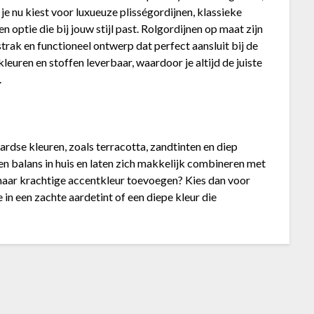
je nu kiest voor luxueuze plisségordijnen, klassieke
d een optie die bij jouw stijl past. Rolgordijnen op maat zijn
trak en functioneel ontwerp dat perfect aansluit bij de
 kleuren en stoffen leverbaar, waardoor je altijd de juiste
.
rdse kleuren, zoals terracotta, zandtinten en diep
en balans in huis en laten zich makkelijk combineren met
e, maar krachtige accentkleur toevoegen? Kies dan voor
in een zachte aardetint of een diepe kleur die