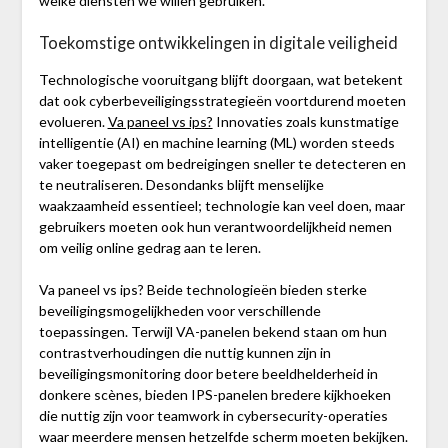
welke diensten we willen gebruiken.
Toekomstige ontwikkelingen in digitale veiligheid
Technologische vooruitgang blijft doorgaan, wat betekent
dat ook cyberbeveiligingsstrategieën voortdurend moeten
evolueren.
Va paneel vs ips?
Innovaties zoals kunstmatige
intelligentie (AI) en machine learning (ML) worden steeds
vaker toegepast om bedreigingen sneller te detecteren en
te neutraliseren. Desondanks blijft menselijke
waakzaamheid essentieel; technologie kan veel doen, maar
gebruikers moeten ook hun verantwoordelijkheid nemen
om veilig online gedrag aan te leren.
Va paneel vs ips? Beide technologieën bieden sterke
beveiligingsmogelijkheden voor verschillende
toepassingen. Terwijl VA-panelen bekend staan om hun
contrastverhoudingen die nuttig kunnen zijn in
beveiligingsmonitoring door betere beeldhelderheid in
donkere scènes, bieden IPS-panelen bredere kijkhoeken
die nuttig zijn voor teamwork in cybersecurity-operaties
waar meerdere mensen hetzelfde scherm moeten bekijken.