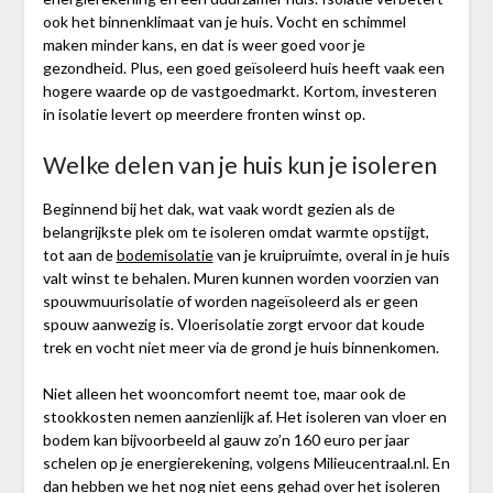
ook het binnenklimaat van je huis. Vocht en schimmel
maken minder kans, en dat is weer goed voor je
gezondheid. Plus, een goed geïsoleerd huis heeft vaak een
hogere waarde op de vastgoedmarkt. Kortom, investeren
in isolatie levert op meerdere fronten winst op.
Welke delen van je huis kun je isoleren
Beginnend bij het dak, wat vaak wordt gezien als de
belangrijkste plek om te isoleren omdat warmte opstijgt,
tot aan de
bodemisolatie
van je kruipruimte, overal in je huis
valt winst te behalen. Muren kunnen worden voorzien van
spouwmuurisolatie of worden nageïsoleerd als er geen
spouw aanwezig is. Vloerisolatie zorgt ervoor dat koude
trek en vocht niet meer via de grond je huis binnenkomen.
Niet alleen het wooncomfort neemt toe, maar ook de
stookkosten nemen aanzienlijk af. Het isoleren van vloer en
bodem kan bijvoorbeeld al gauw zo’n 160 euro per jaar
schelen op je energierekening, volgens Milieucentraal.nl. En
dan hebben we het nog niet eens gehad over het isoleren