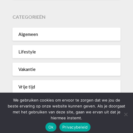
CATEGORIEËN
Algemeen
Lifestyle
Vakantie
Vrije tijd
We gebruiken cookies om ervoor te zorgen dat we jou de
Wonen
beste ervaring op onze website kunnen geven. Als je doorgaat
met het gebruiken van deze site, gaan we ervan uit dat je
hiermee instemt.
Ok
Privacybeleid
©2026 1FLOOR
| Powered by
Superb Themes