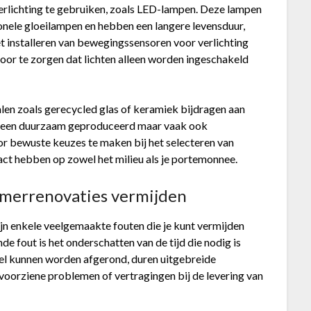
rlichting te gebruiken, zoals LED-lampen. Deze lampen
ionele gloeilampen en hebben een langere levensduur,
et installeren van bewegingssensoren voor verlichting
oor te zorgen dat lichten alleen worden ingeschakeld
en zoals gerecycled glas of keramiek bijdragen aan
 alleen duurzaam geproduceerd maar vaak ook
or bewuste keuzes te maken bij het selecteren van
act hebben op zowel het milieu als je portemonnee.
amerrenovaties vermijden
jn enkele veelgemaakte fouten die je kunt vermijden
e fout is het onderschatten van de tijd die nodig is
el kunnen worden afgerond, duren uitgebreide
oorziene problemen of vertragingen bij de levering van